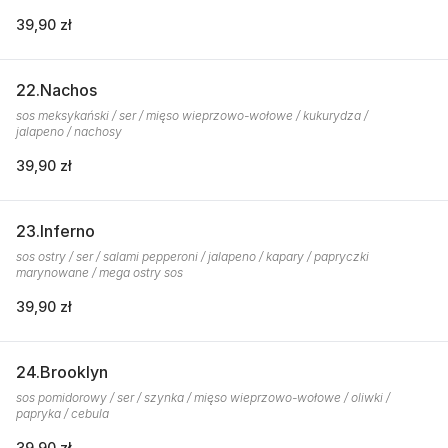
39,90 zł
22.Nachos
sos meksykański / ser / mięso wieprzowo-wołowe / kukurydza /
jalapeno / nachosy
39,90 zł
23.Inferno
sos ostry / ser / salami pepperoni / jalapeno / kapary / papryczki
marynowane / mega ostry sos
39,90 zł
24.Brooklyn
sos pomidorowy / ser / szynka / mięso wieprzowo-wołowe / oliwki /
papryka / cebula
39,90 zł