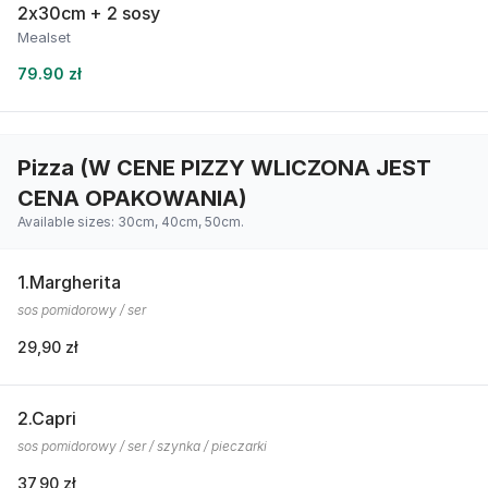
2x30cm + 2 sosy
Mealset
79.90 zł
Pizza (W CENE PIZZY WLICZONA JEST
CENA OPAKOWANIA)
Available sizes: 30cm, 40cm, 50cm.
1.Margherita
sos pomidorowy / ser
29,90 zł
2.Capri
sos pomidorowy / ser / szynka / pieczarki
37,90 zł