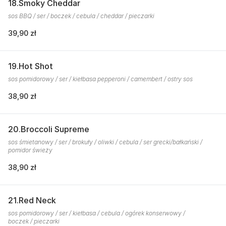
18.Smoky Cheddar
sos BBQ / ser / boczek / cebula / cheddar / pieczarki
39,90 zł
19.Hot Shot
sos pomidorowy / ser / kiełbasa pepperoni / camembert / ostry sos
38,90 zł
20.Broccoli Supreme
sos śmietanowy / ser / brokuły / oliwki / cebula / ser grecki/bałkański /
pomidor świeży
38,90 zł
21.Red Neck
sos pomidorowy / ser / kiełbasa / cebula / ogórek konserwowy /
boczek / pieczarki