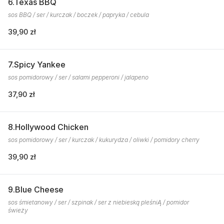
6.Texas BBQ
sos BBQ / ser / kurczak / boczek / papryka / cebula
39,90 zł
7.Spicy Yankee
sos pomidorowy / ser / salami pepperoni / jalapeno
37,90 zł
8.Hollywood Chicken
sos pomidorowy / ser / kurczak / kukurydza / oliwki / pomidory cherry
39,90 zł
9.Blue Cheese
sos śmietanowy / ser / szpinak / ser z niebieską pleśniĄ / pomidor
świeży