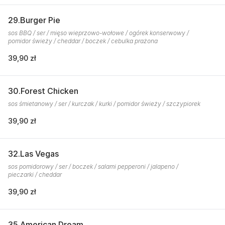
29.Burger Pie
sos BBQ / ser / mięso wieprzowo-wołowe / ogórek konserwowy /
pomidor świeży / cheddar / boczek / cebulka prażona
39,90 zł
30.Forest Chicken
sos śmietanowy / ser / kurczak / kurki / pomidor świeży / szczypiorek
39,90 zł
32.Las Vegas
sos pomidorowy / ser / boczek / salami pepperoni / jalapeno /
pieczarki / cheddar
39,90 zł
35.American Dream