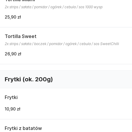
2x strips / sałata / pomidor / ogórek / cebula / sos 1000 wysp
25,90 zł
Tortilla Sweet
2x strips / sałata / boczek / pomidor / ogórek / cebula / sos SweetChilli
26,90 zł
Frytki (ok. 200g)
Frytki
10,90 zł
Frytki z batatów