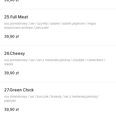
25.Full Meat
sos pomidorowy / ser / szynka / salami / salami peperoni / mięso
wieprzowo-wołowe / pieczarki
39,90 zł
26.Cheesy
sos pomidorowy / ser / ser z niebieska pleśnią / cheddar / camembert /
rukola
39,90 zł
27.Green Chick
sos śmietanowy / ser / kurczak / brokuły / ser z niebieską pleśnią /
papryka
39,90 zł