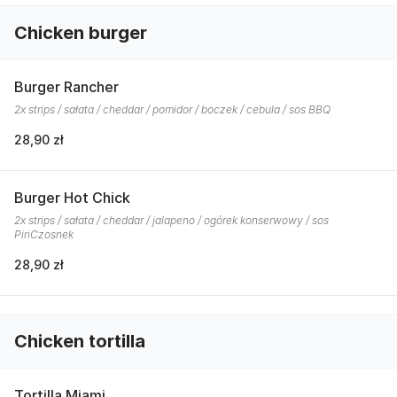
Chicken burger
Burger Rancher
2x strips / sałata / cheddar / pomidor / boczek / cebula / sos BBQ
28,90 zł
Burger Hot Chick
2x strips / sałata / cheddar / jalapeno / ogórek konserwowy / sos
PiriCzosnek
28,90 zł
Chicken tortilla
Tortilla Miami