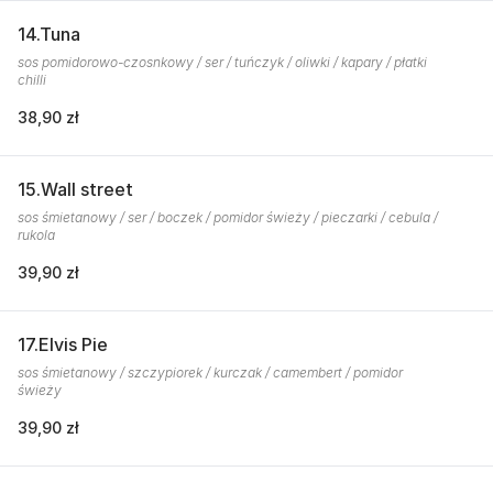
14.Tuna
sos pomidorowo-czosnkowy / ser / tuńczyk / oliwki / kapary / płatki
chilli
38,90 zł
15.Wall street
sos śmietanowy / ser / boczek / pomidor świeży / pieczarki / cebula /
rukola
39,90 zł
17.Elvis Pie
sos śmietanowy / szczypiorek / kurczak / camembert / pomidor
świeży
39,90 zł